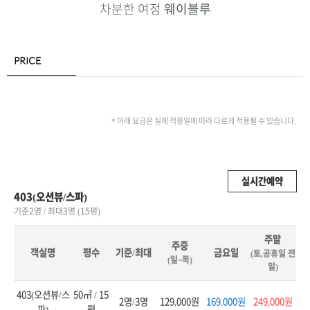
차분한 여정
웨이블루
PRICE
* 아래 요금은 실제 적용일에 따라 다르게 적용될 수 있습니다.
실시간예약
403(오션뷰/스파)
기준2명 / 최대3명 (15평)
주말
주중
객실명
평수
기준/최대
금요일
(토,공휴일 전
(일~목)
일)
403(오션뷰/스
50㎡ / 15
2명/3명
129,000원
169,000원
249,000원
파)
평