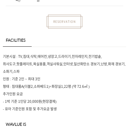
RESERVATION
FACILITIES
기본시설 : TV,침대,식탁,에어컨,냉장고,드라이기,전자레인지,전기밥솥,
취사도구,핫플레이트,욕실용품,객실샤워실,인터넷,일산화탄소 경보기,난방,화재 경보기,
소화기,스파
인원 : 기준 2인 ~ 최대 3인
형태 : 침대룸A(더블2,소파베드1)+화장실1,22평 (약 72.6㎡ )
추가인원 요금
- 1박 기준 1인당 20,000원(현장결제)
- 유아 기준인원 포함 및 추가요금 발생
WAVLUE IS