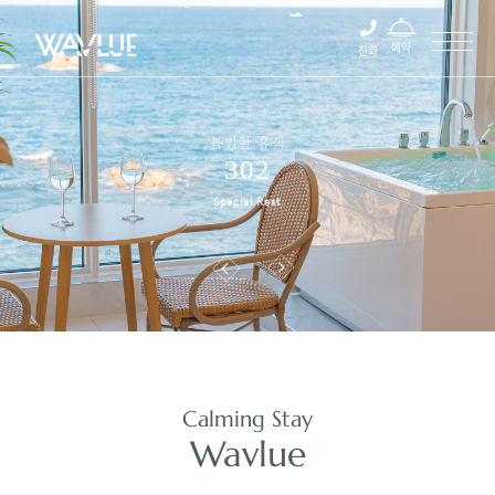
예약
전화
특별한 휴식
302
Special Rest
Calming Stay
Wavlue