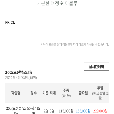
차분한 여정
웨이블루
PRICE
* 아래 요금은 실제 적용일에 따라 다르게 적용될 수 있습니다.
실시간예약
302(오션뷰/스파)
기준2명 / 최대3명 (15평)
주말
주중
객실명
평수
기준/최대
금요일
(토,공휴일 전
(일~목)
일)
302(오션뷰/스
50㎡ / 15
2명/3명
115,000원
155,000원
229,000원
파)
평