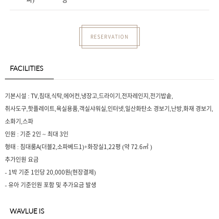
RESERVATION
FACILITIES
기본시설 : TV,침대,식탁,에어컨,냉장고,드라이기,전자레인지,전기밥솥,
취사도구,핫플레이트,욕실용품,객실샤워실,인터넷,일산화탄소 경보기,난방,화재 경보기,
소화기,스파
인원 : 기준 2인 ~ 최대 3인
형태 : 침대룸A(더블2,소파베드1)+화장실1,22평 (약 72.6㎡ )
추가인원 요금
- 1박 기준 1인당 20,000원(현장결제)
- 유아 기준인원 포함 및 추가요금 발생
WAVLUE IS