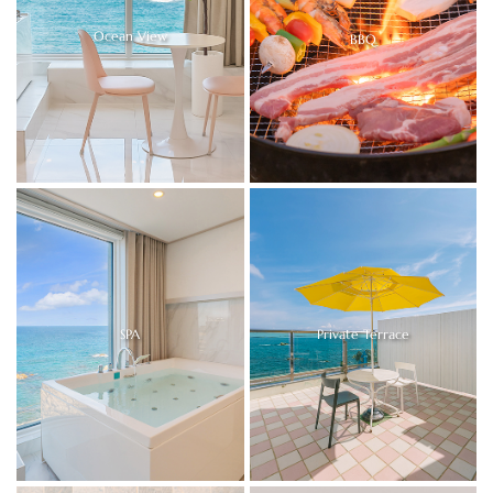
Ocean View
BBQ
SPA
Private Terrace